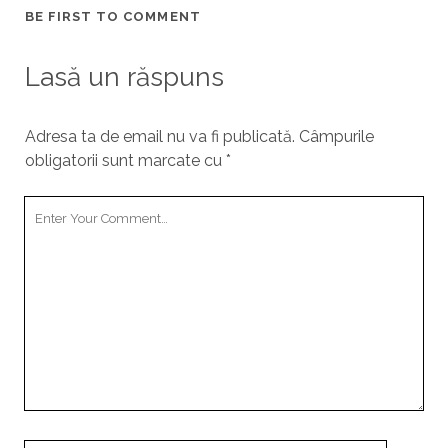
BE FIRST TO COMMENT
Lasă un răspuns
Adresa ta de email nu va fi publicată.
Câmpurile
obligatorii sunt marcate cu
*
Y
o
u
r
C
o
m
m
e
n